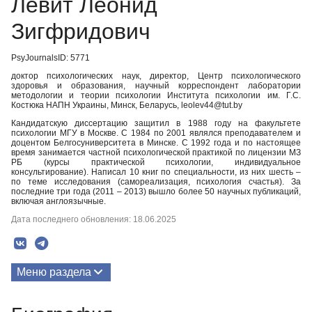
Левит Леонид
Зигфридович
PsyJournalsID: 5771
доктор психологических наук, директор, Центр психологического
здоровья и образования, научный корреспондент лаборатории
методологии и теории психологии Института психологии им. Г.С.
Костюка НАПН Украины, Минск, Беларусь, leolev44@tut.by
Кандидатскую диссертацию защитил в 1988 году на факультете
психологии МГУ в Москве. С 1984 по 2001 являлся преподавателем и
доцентом Белгосуниверситета в Минске. С 1992 года и по настоящее
время занимается частной психологической практикой по лицензии МЗ
РБ (курсы практической психологии, индивидуальное
консультирование). Написал 10 книг по специальности, из них шесть –
по теме исследования (самореализация, психология счастья). За
последние три года (2011 – 2013) вышло более 50 научных публикаций,
включая англоязычные.
Дата последнего обновления: 18.06.2025
Меню раздела
Публикации