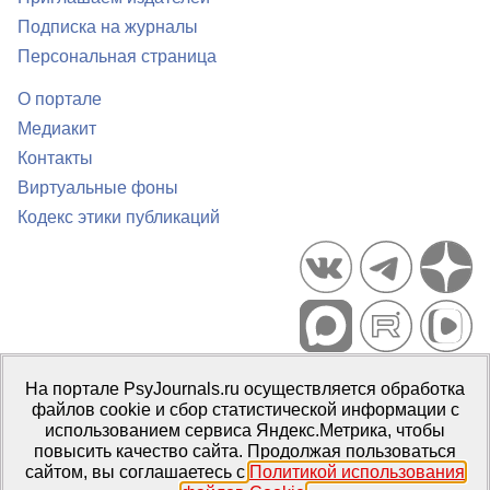
Подписка на журналы
Персональная страница
О портале
Медиакит
Контакты
Виртуальные фоны
Кодекс этики публикаций
Портал психологических изданий PsyJournals.ru, 2007–2026
На портале PsyJournals.ru осуществляется обработка
Правила использования материалов
файлов cookie и сбор статистической информации с
Свидетельство регистрации СМИ
Эл № ФС77-66447 от 14 июля
использованием сервиса Яндекс.Метрика, чтобы
2016 г.
повысить качество сайта. Продолжая пользоваться
сайтом, вы соглашаетесь с
Политикой использования
Издатель:
ФГБОУ ВО МГППУ