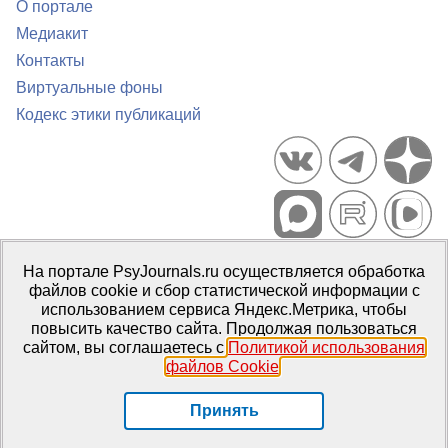
О портале
Медиакит
Контакты
Виртуальные фоны
Кодекс этики публикаций
Портал психологических изданий PsyJournals.ru, 2007–2026
На портале PsyJournals.ru осуществляется обработка
Правила использования материалов
файлов cookie и сбор статистической информации с
Свидетельство регистрации СМИ
Эл № ФС77-66447 от 14 июля
использованием сервиса Яндекс.Метрика, чтобы
2016 г.
повысить качество сайта. Продолжая пользоваться
сайтом, вы соглашаетесь с
Политикой использования
Издатель:
ФГБОУ ВО МГППУ
файлов Cookie
.
Репозиторий открытого доступа
Принять