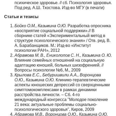
психическое здоровье. // сб. Психология здоровья.
Под ред. А.Ш. Тхостова. Изд-во МГУ (в печати)
Статьи и тезисы
Бойко О.М., Казьмина О.Ю.
Разработка опросника
«восприятие социальной поддержки».// В
сборнике статей «Экспериментальный метод в
структуре психологического знания» / Отв. ред. В.
А. Барабанщиков. М.: Изд-во «Институт
психологии РАН», 2012
Абрамова М. В., Ениколопов С. Н., Казьмина О. Ю.
Влияние семейных отношений на социальную
адаптацию юношей, больных шизофренией. //
Вопросы психологии №6, М., 2009
Крылова Е.С., Бебуришвили А.А., Воронцова
О.Ю., Казьмина О.Ю.
Клинико-терапевтические
аспекты юношеских депрессий со сверхценными
симптомокомплексами в рамках динамики
расстройства личности. – Сб. 4-го
международный конгресса "Молодое поколение
21 века: актуальные проблемы социально-
психологического здоровья", Киров, 2009
Абрамова М.В., Воронцова О.Ю., Казьмина О.Ю.