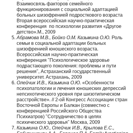
Взаимосвязь факторов семейного
функционирования с социальной адаптацией
больных шизофренией подросткового возраста
Вторая всероссийская научно-практическая
конференция по психологии развития «Другое
детство».М., 2009
Абрамова М.В., Бойко О.М. Казьмина О.Ю.
Роль
семьи в социальной адаптации больных
шизофренией юношеского возраста.
Всероссийская научно-практическая
конференция "Психологическое здоровье
подрастающего поколения: проблемы и пути
решения", Астраханский государственный
университет. Астрахань, 2009
Олейчик И.В., Казьмина О.Ю.
«Особенности
психопатологии и лечения юношеских депрессий
непсихотического уровня при шизотипическом
расстройстве». // 2-ой Конгресс Ассоциации стран
Восточной Европы и Балкан (совместно с
конференцией Российского Общества
Психиатров) "Сотрудничество в целях
психического здоровья" Москва, 2009
Казьмина О.Ю., Олейчик И.В., Крылова Е.С.,