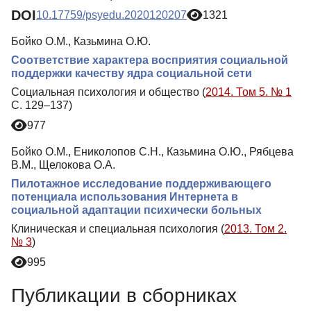
DOI
10.17759/psyedu.2020120207
1321
Бойко О.М., Казьмина О.Ю.
Соответствие характера восприятия социальной
поддержки качеству ядра социальной сети
Социальная психология и общество (
2014. Том 5. № 1
С. 129–137)
977
Бойко О.М., Ениколопов С.Н., Казьмина О.Ю., Рябцева
В.М., Щелокова О.А.
Пилотажное исследование поддерживающего
потенциала использования Интернета в
социальной адаптации психически больных
Клиническая и специальная психология (
2013. Том 2.
№ 3
)
995
Публикации в сборниках