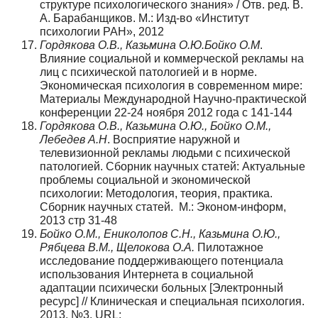
структуре психологического знания» / Отв. ред. В.
А. Барабанщиков. М.: Изд-во «Институт
психологии РАН», 2012
Гордякова О.В., Казьмина О.Ю.Бойко О.М
.
Влияние социальной и коммерческой рекламы на
лиц с психической патологией и в норме.
Экономическая психология в современном мире:
Материалы Международной Научно-практической
конференции 22-24 ноября 2012 года с 141-144
Гордякова О.В., Казьмина О.Ю., Бойко О.М.,
Лебедев А.Н
. Восприятие наружной и
телевизионной рекламы людьми с психической
патологией. Сборник научных статей: Актуальные
проблемы социальной и экономической
психологии: Методология, теория, практика.
Сборник научных статей. М.: Эконом-информ,
2013 стр 31-48
Бойко О.М., Ениколопов С.Н., Казьмина О.Ю.,
Рябцева В.М., Щелокова О.А.
Пилотажное
исследование поддерживающего потенциала
использования Интернета в социальной
адаптации психически больных [Электронный
ресурс] // Клиническая и специальная психология.
2013. №3. URL: