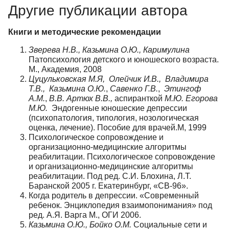
Другие публикации автора
Книги и методические рекомендации
Зверева Н.В., Казьмина О.Ю., Каримулина
Патопсихология детского и юношеского возраста.
М., Академия, 2008
Цуцульковская М.Я, Олейчик И.В., Владимира
Т.В., Казьмина О.Ю.
,
Савенко Г.В.
,
Этингоф
А.М.
,
В.В. Артюх В.В.,
аспиранткой
М.Ю. Егорова
М.Ю.
Эндогенные юношеские депрессии
(психопатология, типология, нозологическая
оценка, лечение). Пособие для врачей.М, 1999
Психологическое сопровождение и
организационно-медицинские алгоритмы
реабилитации. Психологическое сопровождение
и организационно-медицинские алгоритмы
реабилитации. Под ред. С.И. Блохина, Л.Т.
Баранской 2005 г. Екатеринбург, «СВ-96».
Когда родитель в депрессии. «Современный
ребенок. Энциклопедия взаимопонимания» под
ред. А.Я. Варга М., ОГИ 2006.
Казьмина О.Ю., Бойко О.М.
Социальные сети и