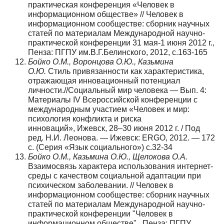
практическая конференция «Человек в
информационном обществе» // Человек в
информационном сообществе: сборник научных
статей по материалам Международной научно-
практической конференции 31 мая-1 июня 2012 г.,
Пенза: ПГПУ им.В.Г.Белинского, 2012, с.163-165
Бойко О.М., Воронцова О.Ю., Казьмина
О.Ю.
Стиль привязанности как характеристика,
отражающая инновационный потенциал
личности.//Социальный мир человека — Вып. 4:
Материалы IV Всероссийской конференции с
международным участием «Человек и мир:
психология конфликта и риска
инноваций», Ижевск, 28–30 июня 2012 г. / Под
ред. Н.И. Леонова. — Ижевск: ERGO, 2012. — 172
с. (Серия «Язык социального») с.32-34
Бойко О.М., Казьмина О.Ю., Щелокова О.А.
Взаимосвязь характера использования интернет-
среды с качеством социальной адаптации при
психическом заболевании. // Человек в
информационном сообществе: сборник научных
статей по материалам Международной научно-
практической конференции "Человек в
информационном обществе"., Пенза: ПГПУ