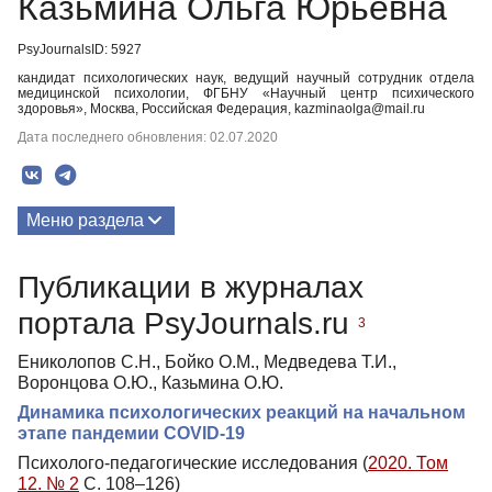
Казьмина Ольга Юрьевна
PsyJournalsID: 5927
кандидат психологических наук, ведущий научный сотрудник отдела
медицинской психологии, ФГБНУ «Научный центр психического
здоровья», Москва, Российская Федерация, kazminaolga@mail.ru
Дата последнего обновления: 02.07.2020
Меню раздела
Публикации
Публикации в журналах
Биография
портала PsyJournals.ru
3
Ениколопов С.Н., Бойко О.М., Медведева Т.И.,
Воронцова О.Ю., Казьмина О.Ю.
Динамика психологических реакций на начальном
этапе пандемии COVID-19
Психолого-педагогические исследования (
2020. Том
12. № 2
С. 108–126)