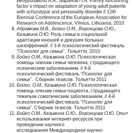
Бебуришвили А.А., Баранов П.А.
Family functioning
factor’s impact on adaptation of young adult patients
with schizotypal and personality disorder // 12th
Biennial Conference of the European Association for
Research on Adolescence, Vilnius, Lithuania, 2010
Абрамова М.В., Бойко О.М., Воронцова О.Ю.,
Казьмина О.Ю.
Роль семьи в социальной
адаптации юношей и девушек больных
шизофренией. // 3-й психологический фестиваль
"Психолог для семьи". Тольятти, 2010
Бойко О.М., Казьмина О.Ю.
Психологическая
помощь членам семьи человека, страдающего
психическим заболеванием. // 4-й
психологический фестиваль "Психолог для
семьи". Сборник тезисов. Тольятти 2011
Бойко. О.М., Казьмина О.Ю.
Психологическая
помощь членам семьи пациента, страдающего
тяжелым соматическим заболеванием. // 4-й
психологический фестиваль "Психолог для
семьи". Сборник тезисов. Тольятти 2011
Бойко О.М., Казьмина О.Ю., Воронцова О.Ю.
Опыт
использования интернет-ресурсов при
проведении научного
исследования Международная научно-