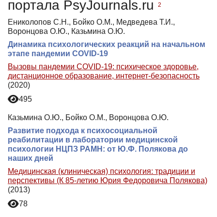
портала PsyJournals.ru
2
Ениколопов С.Н., Бойко О.М., Медведева Т.И.,
Воронцова О.Ю., Казьмина О.Ю.
Динамика психологических реакций на начальном
этапе пандемии COVID-19
Вызовы пандемии COVID-19: психическое здоровье,
дистанционное образование, интернет-безопасность
(2020)
495
Казьмина О.Ю., Бойко О.М., Воронцова О.Ю.
Развитие подхода к психосоциальной
реабилитации в лаборатории медицинской
психологии НЦПЗ РАМН: от Ю.Ф. Полякова до
наших дней
Медицинская (клиническая) психология: традиции и
перспективы (К 85-летию Юрия Федоровича Полякова)
(2013)
78