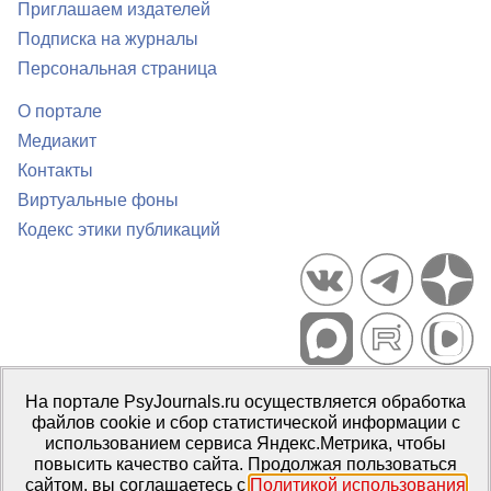
Приглашаем издателей
Подписка на журналы
Персональная страница
О портале
Медиакит
Контакты
Виртуальные фоны
Кодекс этики публикаций
Портал психологических изданий PsyJournals.ru, 2007–2026
На портале PsyJournals.ru осуществляется обработка
Правила использования материалов
файлов cookie и сбор статистической информации с
Свидетельство регистрации СМИ
Эл № ФС77-66447 от 14 июля
использованием сервиса Яндекс.Метрика, чтобы
2016 г.
повысить качество сайта. Продолжая пользоваться
сайтом, вы соглашаетесь с
Политикой использования
Издатель:
ФГБОУ ВО МГППУ