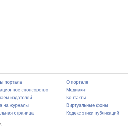
ы портала
О портале
ционное спонсорство
Медиакит
аем издателей
Контакты
а на журналы
Виртуальные фоны
льная страница
Кодекс этики публикаций
6