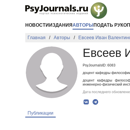
Перейти к основному содержанию
НОВОСТИ
ИЗДАНИЯ
АВТОРЫ
ПОДАТЬ РУКО
Главная
Авторы
Евсеев Иван Валентин
Евсеев 
PsyJournalsID: 6083
доцент кафедры философии 
доцент кафедры философи
инженерно-физический инс
Дата последнего обновления
Публикации