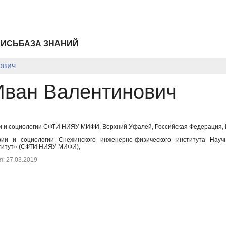
ПИСЬ
БАЗА ЗНАНИЙ
ович
Иван Валентинович
и социологии СФТИ НИЯУ МИФИ, Верхний Уфалей, Российская Федерация, iii
и и социологии Снежинского инженерно-физического института Научно
титут» (СФТИ НИЯУ МИФИ),
: 27.03.2019