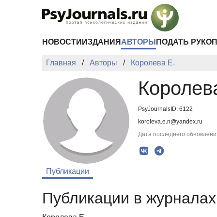
Перейти к основному содержанию
НОВОСТИ
ИЗДАНИЯ
АВТОРЫ
ПОДАТЬ РУКО
Главная
Авторы
Королева Е.
Королев
PsyJournalsID: 6122
koroleva.e.n@yandex.ru
Дата последнего обновления
Публикации
Публикации в журналах 