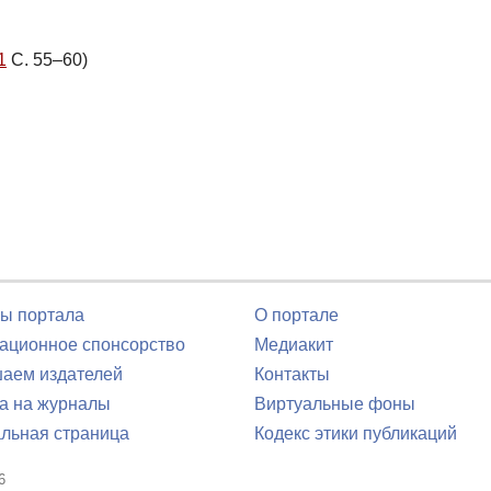
1
С. 55–60)
ы портала
О портале
ционное спонсорство
Медиакит
аем издателей
Контакты
а на журналы
Виртуальные фоны
льная страница
Кодекс этики публикаций
6