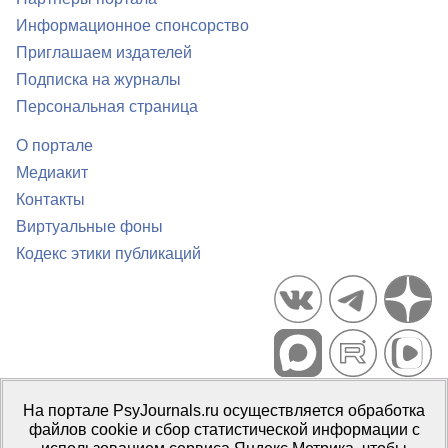
Информационное спонсорство
Приглашаем издателей
Подписка на журналы
Персональная страница
О портале
Медиакит
Контакты
Виртуальные фоны
Кодекс этики публикаций
Портал психологических изданий PsyJournals.ru, 2007–2026
На портале PsyJournals.ru осуществляется обработка
Правила использования материалов
файлов cookie и сбор статистической информации с
Свидетельство регистрации СМИ
Эл № ФС77-66447 от 14 июля