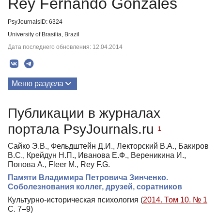
Rey Fernando Gonzales
PsyJournalsID: 6324
University of Brasilia, Brazil
Дата последнего обновления: 12.04.2014
Меню раздела
Публикации
Публикации в журналах
портала PsyJournals.ru
1
Сайко Э.В., Фельдштейн Д.И., Лекторский В.А., Бакиров
В.С., Крейдун Н.П., Иванова Е.Ф., Вереникина И.,
Попова А., Fleer M., Rey F.G.
Памяти Владимира Петровича Зинченко.
Соболезнования коллег, друзей, соратников
Культурно-историческая психология (
2014. Том 10. № 1
С. 7–9)