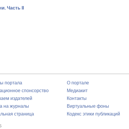
. Часть II
ы портала
О портале
ционное спонсорство
Медиакит
аем издателей
Контакты
а на журналы
Виртуальные фоны
льная страница
Кодекс этики публикаций
6