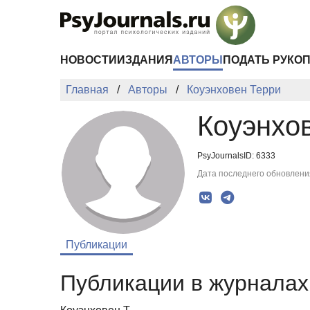
Перейти к основному содержанию
НОВОСТИ
ИЗДАНИЯ
АВТОРЫ
ПОДАТЬ РУКО
Главная
Авторы
Коуэнховен Терри
Коуэнхо
PsyJournalsID: 6333
Дата последнего обновления
Публикации
Публикации в журналах 