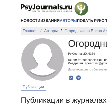
Перейти к основному содержанию
НОВОСТИ
ИЗДАНИЯ
АВТОРЫ
ПОДАТЬ РУКО
Главная
Авторы
Огородникова Елена А
Огородн
PsyJournalsID: 6359
кандидат биологических н
Федерация, speech.inf@gma
Дата последнего обновления
Публикации
Публикации в журналах 