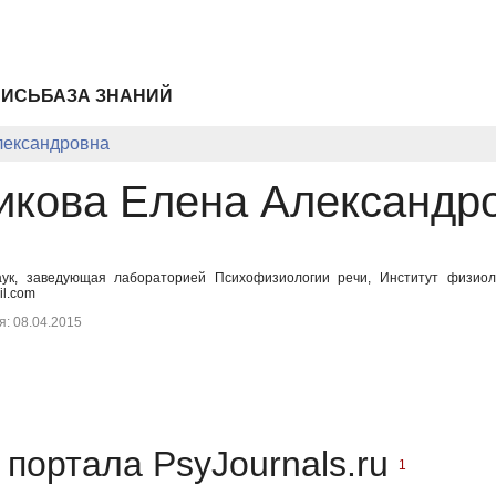
ПИСЬ
БАЗА ЗНАНИЙ
лександровна
икова Елена Александр
аук, заведующая лабораторией Психофизиологии речи, Институт физиоло
il.com
: 08.04.2015
портала PsyJournals.ru
1