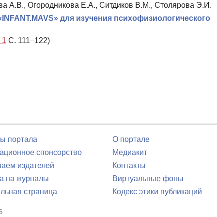
ва А.В., Огородникова Е.А., Ситдиков В.М., Столярова Э.И.
INFANT.MAVS» для изучения психофизиологического
 1
С. 111–122)
ы портала
О портале
ционное спонсорство
Медиакит
аем издателей
Контакты
а на журналы
Виртуальные фоны
льная страница
Кодекс этики публикаций
6