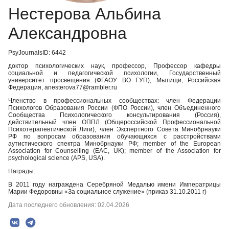
Нестерова Альбина
Александровна
PsyJournalsID: 6442
доктор психологических наук, профессор, Профессор кафедры
социальной и педагогической психологии, Государственный
университет просвещения (ФГАОУ ВО ГУП), Мытищи, Российская
Федерация, anesterova77@rambler.ru
Членство в профессиональных сообществах: член Федерации
Психологов Образования России (ФПО России), член Объединенного
Сообщества Психологического консультирования (Россия),
действительный член ОППЛ (Общероссийской Профессиональной
Психотерапевтической Лиги), член Экспертного Совета Минобрнауки
РФ по вопросам образования обучающихся с расстройствами
аутистического спектра Минобрнауки РФ; member of the European
Association for Counselling (EAC, UK); member of the Association for
psychological science (APS, USA).
Награды:
В 2011 году награждена Серебряной Медалью имени Императрицы
Марии Федоровны «За социальное служение» (приказ 31.10.2011 г)
Дата последнего обновления: 02.04.2026