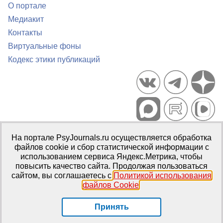
О портале
Медиакит
Контакты
Виртуальные фоны
Кодекс этики публикаций
Портал психологических изданий PsyJournals.ru, 2007–2026
На портале PsyJournals.ru осуществляется обработка
Правила использования материалов
файлов cookie и сбор статистической информации с
Свидетельство регистрации СМИ
Эл № ФС77-66447 от 14 июля
использованием сервиса Яндекс.Метрика, чтобы
2016 г.
повысить качество сайта. Продолжая пользоваться
сайтом, вы соглашаетесь с
Политикой использования
Издатель:
ФГБОУ ВО МГППУ
файлов Cookie
.
Репозиторий открытого доступа
Принять