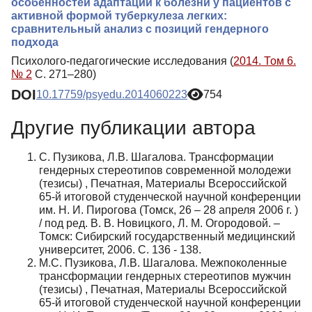
особенностей адаптации к болезни у пациентов с
активной формой туберкулеза легких:
сравнительный анализ с позиций гендерного
подхода
Психолого-педагогические исследования (
2014. Том 6.
№ 2
С. 271–280)
DOI
10.17759/psyedu.2014060223
754
Другие публикации автора
С. Пузикова, Л.В. Шагалова. Трансформации
гендерных стереотипов современной молодежи
(тезисы) , Печатная, Материалы Всероссийской
65-й итоговой студенческой научной конференции
им. Н. И. Пирогова (Томск, 26 – 28 апреля 2006 г. )
/ под ред. В. В. Новицкого, Л. М. Огородовой. –
Томск: Сибирский государственный медицинский
университет, 2006. С. 136 - 138.
М.С. Пузикова, Л.В. Шагалова. Межпоколенные
трансформации гендерных стереотипов мужчин
(тезисы) , Печатная, Материалы Всероссийской
65-й итоговой студенческой научной конференции