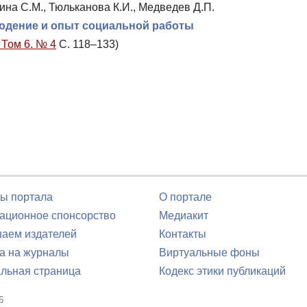
кина С.М., Тюльканова К.И., Медведев Д.П.
людение и опыт социальной работы
 Том 6. № 4
С. 118–133)
ы портала
О портале
ционное спонсорство
Медиакит
аем издателей
Контакты
а на журналы
Виртуальные фоны
льная страница
Кодекс этики публикаций
6