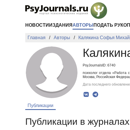
Перейти к основному содержанию
НОВОСТИ
ИЗДАНИЯ
АВТОРЫ
ПОДАТЬ РУКО
Главная
Авторы
Калякина Софья Михай
Калякин
PsyJournalsID: 6740
психолог отдела «Работа 
Москва, Российская Федера
Дата последнего обновления
Публикации
Публикации в журналах 