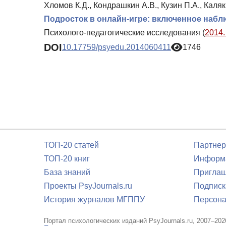
Хломов К.Д., Кондрашкин А.В., Кузин П.А., Каля
Подросток в онлайн-игре: включенное наб
Психолого-педагогические исследования (
2014.
DOI
10.17759/psyedu.2014060411
1746
ТОП-20 статей
Партнер
ТОП-20 книг
Информа
База знаний
Приглаш
Проекты PsyJournals.ru
Подписк
История журналов МГППУ
Персона
Портал психологических изданий PsyJournals.ru, 2007–202