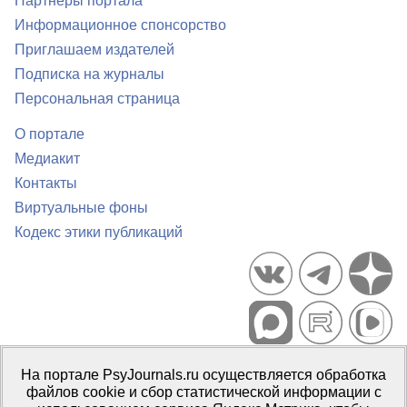
Партнеры портала
Информационное спонсорство
Приглашаем издателей
Подписка на журналы
Персональная страница
О портале
Медиакит
Контакты
Виртуальные фоны
Кодекс этики публикаций
Портал психологических изданий PsyJournals.ru, 2007–2026
На портале PsyJournals.ru осуществляется обработка
Правила использования материалов
файлов cookie и сбор статистической информации с