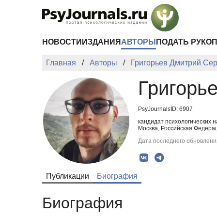
Перейти к основному содержанию
НОВОСТИ
ИЗДАНИЯ
АВТОРЫ
ПОДАТЬ РУКО
Главная
Авторы
Григорьев Дмитрий Се
Григорь
PsyJournalsID: 6907
кандидат психологических 
Москва, Российская Федерац
Дата последнего обновления
Публикации
Биография
Биография