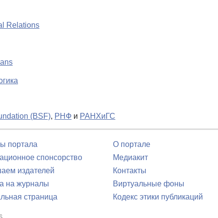
al Relations
mans
огика
oundation (BSF)
,
РНФ
и
РАНХиГС
ы портала
О портале
ционное спонсорство
Медиакит
аем издателей
Контакты
а на журналы
Виртуальные фоны
льная страница
Кодекс этики публикаций
6