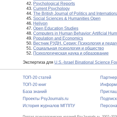
Psychological Reports
Current Psychology
The British Journal of Politics and Internation
Social Sciences & Humanities Open
Heliyon
Open Education Studies
Computers in Human Behavior: Artificial Hu
Population and Economics
Вестник РУДН. Серия: Психология и педаг
Социальная психология и общество
Психологическая наука и образование
Экспертиза для
U.S.-Israel Binational Science F
ТОП-20 статей
Партнер
ТОП-20 книг
Информа
База знаний
Приглаш
Проекты PsyJournals.ru
Подписк
История журналов МГППУ
Персона
Портал психологических изданий PsyJournals.ru, 2007–202