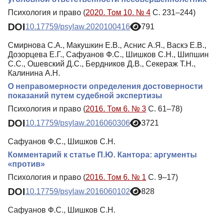
Психология и право (
2020. Том 10. № 4
С. 231–244)
DOI
10.17759/psylaw.2020100416
791
Смирнова С.А., Макушкин Е.В., Аснис А.Я., Васкэ Е.В.,
Дозорцева Е.Г., Сафуанов Ф.С., Шишков С.Н., Шипшин
С.С., Ошевский Д.С., Бердников Д.В., Секераж Т.Н.,
Калинина А.Н.
О неправомерности определения достоверности
показаний путем судебной экспертизы
Психология и право (
2016. Том 6. № 3
С. 61–78)
DOI
10.17759/psylaw.2016060306
3721
Сафуанов Ф.С., Шишков С.Н.
Комментарий к статье П.Ю. Кантора: аргументы
«против»
Психология и право (
2016. Том 6. № 1
С. 9–17)
DOI
10.17759/psylaw.2016060102
828
Сафуанов Ф.С., Шишков С.Н.