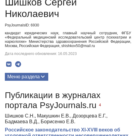
Шишков Сергей
Николаевич
PsyJournalsID: 6930
кандидат юридических наук, главный научный сотрудник, ФГБУ
«Федеральный медицинский исследовательский центр психиатрии и
наркологии» Министерства здравоохранения Российской Федерации,
Москва, Российская Федерация, shishkov50@mail.ru
Дата последнего обновления: 16.05.2023
Меню раздела
Публикации
Публикации в журналах
портала PsyJournals.ru
4
Шишков С.Н., Макушкин Е.В., Дозорцева Е.Г.,
Бадмаева В.Д., Борисенко Е.В.
Российское законодательство XI-XVIII веков об
уголовной ответственности несовершеннолетних