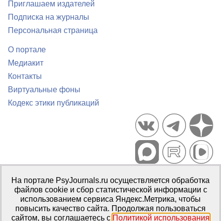
Приглашаем издателей
Подписка на журналы
Персональная страница
О портале
Медиакит
Контакты
Виртуальные фоны
Кодекс этики публикаций
Портал психологических изданий PsyJournals.ru, 2007–2026
На портале PsyJournals.ru осуществляется обработка
Правила использования материалов
файлов cookie и сбор статистической информации с
Свидетельство регистрации СМИ
Эл № ФС77-66447 от 14 июля
использованием сервиса Яндекс.Метрика, чтобы
2016 г.
повысить качество сайта. Продолжая пользоваться
сайтом, вы соглашаетесь с
Политикой использования
Издатель:
ФГБОУ ВО МГППУ