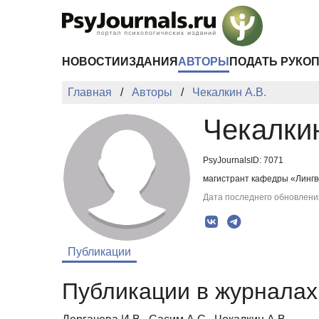
Перейти к основному содержанию
НОВОСТИ
ИЗДАНИЯ
АВТОРЫ
ПОДАТЬ РУКО
Главная
Авторы
Чекалкин А.В.
Чекалкин
PsyJournalsID: 7071
магистрант кафедры «Лингв
Дата последнего обновления
Публикации
Публикации в журналах 