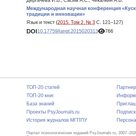
Дергачева И.В., Сасим А.С., Чекалкин А.В.
Международная научная конференция «Куско
традиции и инновации»
Язык и текст (
2015. Том 2. № 3
С. 121–127)
DOI
10.17759/langt.2015020313
766
ТОП-20 статей
Партнер
ТОП-20 книг
Информа
База знаний
Приглаш
Проекты PsyJournals.ru
Подписк
История журналов МГППУ
Персона
Портал психологических изданий PsyJournals.ru, 2007–202