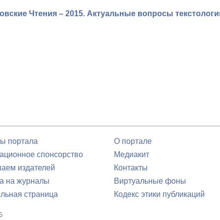
вские Чтения – 2015. Актуальные вопросы текстологи
ы портала
О портале
ционное спонсорство
Медиакит
аем издателей
Контакты
а на журналы
Виртуальные фоны
льная страница
Кодекс этики публикаций
6