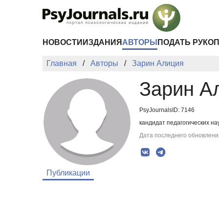
Перейти к основному содержанию
НОВОСТИ
ИЗДАНИЯ
АВТОРЫ
ПОДАТЬ РУКО
Главная
Авторы
Зарин Алиция
Зарин А
PsyJournalsID: 7146
кандидат педагогических на
Дата последнего обновления
Публикации