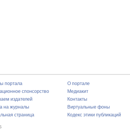
ы портала
О портале
ционное спонсорство
Медиакит
аем издателей
Контакты
а на журналы
Виртуальные фоны
льная страница
Кодекс этики публикаций
6