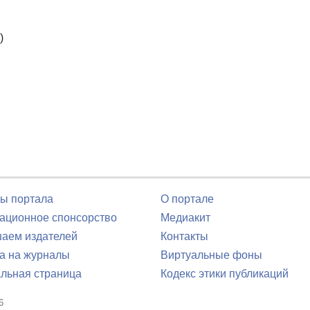
)
ы портала
О портале
ционное спонсорство
Медиакит
аем издателей
Контакты
а на журналы
Виртуальные фоны
льная страница
Кодекс этики публикаций
6