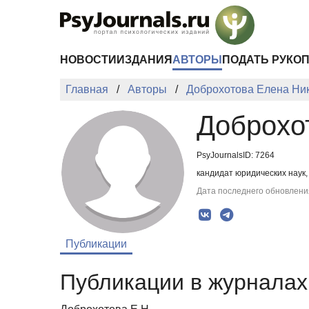
Перейти к основному содержанию
НОВОСТИ
ИЗДАНИЯ
АВТОРЫ
ПОДАТЬ РУКО
Главная
Авторы
Доброхотова Елена Ни
Доброхо
PsyJournalsID: 7264
кандидат юридических наук,
Дата последнего обновления
Публикации
Публикации в журналах 