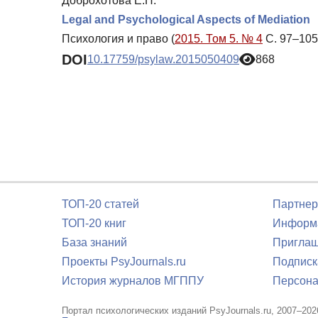
Доброхотова Е.Н.
Legal and Psychological Aspects of Mediation
Психология и право (
2015. Том 5. № 4
С. 97–105
DOI
10.17759/psylaw.2015050409
868
ТОП-20 статей
Партнер
ТОП-20 книг
Информа
База знаний
Приглаш
Проекты PsyJournals.ru
Подписк
История журналов МГППУ
Персона
Портал психологических изданий PsyJournals.ru, 2007–202