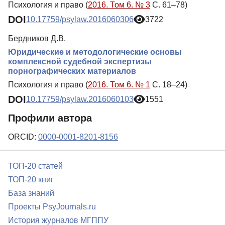
Психология и право (
2016. Том 6. № 3
С. 61–78)
DOI
10.17759/psylaw.2016060306
3722
Бердников Д.В.
Юридические и методологические основы
комплексной судебной экспертизы
порнографических материалов
Психология и право (
2016. Том 6. № 1
С. 18–24)
DOI
10.17759/psylaw.2016060103
1551
Профили автора
ORCID:
0000-0001-8201-8156
ТОП-20 статей
ТОП-20 книг
База знаний
Проекты PsyJournals.ru
История журналов МГППУ