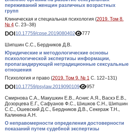
переживаний женщин различных возрастных
групп
Клиническая и специальная психология (
2019. Том 8.
№ 4
С. 23–38)
DOI
10.17759/cpse.2019080402
777
Шипшин С.С., Бердников Д.В.
Юридические и методологические основы
психологической экспертизы информации,
пропагандирующей нетрадиционные сексуальные
отношения
Психология и право (
2019. Том 9. № 1
С. 122–131)
DOI
10.17759/psylaw.2019090109
957
Смирнова С.А., Макушкин Е.В., Аснис А.Я., Васкэ Е.В.,
Дозорцева Е.Г., Сафуанов Ф.С., Шишков С.Н., Шипшин
С.С., Ошевский Д.С., Бердников Д.В., Секераж Т.Н.,
Калинина А.Н.
О неправомерности определения достоверности
показаний путем судебной экспертизы