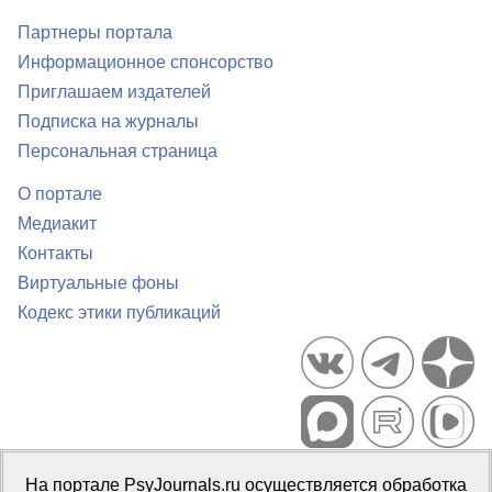
Партнеры портала
Информационное спонсорство
Приглашаем издателей
Подписка на журналы
Персональная страница
О портале
Медиакит
Контакты
Виртуальные фоны
Кодекс этики публикаций
Портал психологических изданий PsyJournals.ru, 2007–2026
На портале PsyJournals.ru осуществляется обработка