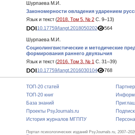
Шурпаева М.И.
Закономерности овладения ударением русс
Язык и текст (
2018. Том 5. № 2
С. 9–13)
DOI
10.17759/langt.2018050202
564
Шурпаева М.И.
Социолингвистические и методические пред
формирования раннего двуязычия
Язык и текст (
2016. Том 3. № 1
С. 31–39)
DOI
10.17759/langt.2016030104
768
ТОП-20 статей
Партнер
ТОП-20 книг
Информа
База знаний
Приглаш
Проекты PsyJournals.ru
Подписк
История журналов МГППУ
Персона
Портал психологических изданий PsyJournals.ru, 2007–202