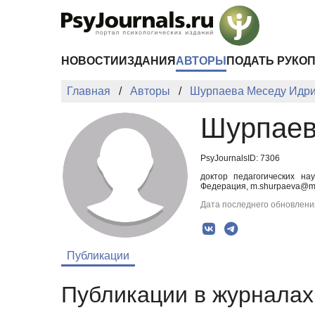
Перейти к основному содержанию
НОВОСТИ
ИЗДАНИЯ
АВТОРЫ
ПОДАТЬ РУКО
Главная
Авторы
Шурпаева Меседу Идр
Шурпаев
PsyJournalsID: 7306
доктор педагогических нау
Федерация, m.shurpaeva@ma
Дата последнего обновления
Публикации
Публикации в журналах 