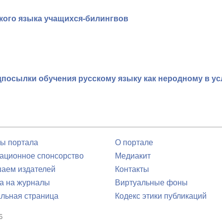
кого языка учащихся-билингвов
посылки обучения русскому языку как неродному в у
ы портала
О портале
ционное спонсорство
Медиакит
аем издателей
Контакты
а на журналы
Виртуальные фоны
льная страница
Кодекс этики публикаций
6