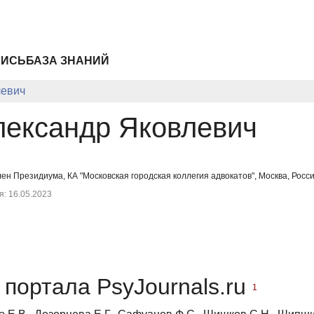
ПИСЬ
БАЗА ЗНАНИЙ
левич
лександр Яковлевич
лен Президиума, КА "Московская городская коллегия адвокатов", Москва, Рос
: 16.05.2023
портала PsyJournals.ru
1