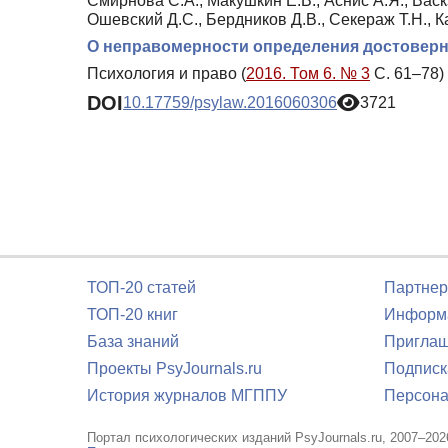
Смирнова С.А., Макушкин Е.В., Аснис А.Я., Васк
Ошевский Д.С., Бердников Д.В., Секераж Т.Н., К
О неправомерности определения достоверн
Психология и право (
2016. Том 6. № 3
С. 61–78)
DOI
10.17759/psylaw.2016060306
3721
ТОП-20 статей
Партнер
ТОП-20 книг
Информа
База знаний
Приглаш
Проекты PsyJournals.ru
Подписк
История журналов МГППУ
Персона
Портал психологических изданий PsyJournals.ru, 2007–202