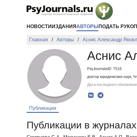
Перейти к основному содержанию
НОВОСТИ
ИЗДАНИЯ
АВТОРЫ
ПОДАТЬ РУКО
Главная
Авторы
Аснис Александр Яков
Аснис А
PsyJournalsID: 7516
доктор юридических наук, Ч
Дата последнего обновления
Публикации
Публикации в журналах 