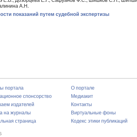
э Е.В., Дозорцева Е.Г., Сафуанов Ф.С., Шишков С.Н., Шипши
алинина А.Н.
ости показаний путем судебной экспертизы
ы портала
О портале
ционное спонсорство
Медиакит
аем издателей
Контакты
а на журналы
Виртуальные фоны
льная страница
Кодекс этики публикаций
6