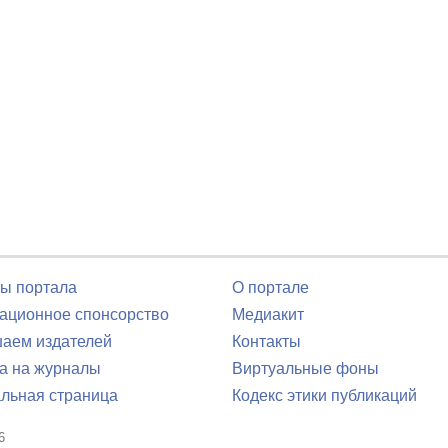
ы портала
О портале
ционное спонсорство
Медиакит
аем издателей
Контакты
а на журналы
Виртуальные фоны
льная страница
Кодекс этики публикаций
6