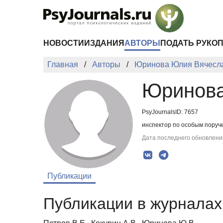
Перейти к основному содержанию
НОВОСТИ
ИЗДАНИЯ
АВТОРЫ
ПОДАТЬ РУКО
Главная
Авторы
Юринова Юлия Вячесл
Юринова
PsyJournalsID: 7657
инспектор по особым поруч
Дата последнего обновления
Публикации
Публикации в журналах 