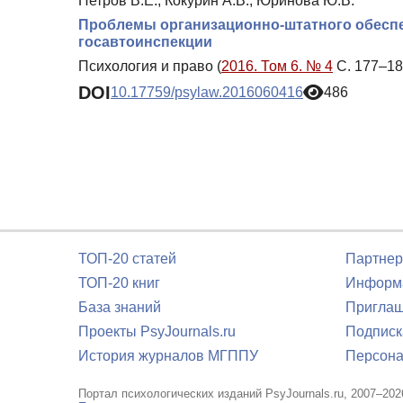
Петров В.Е., Кокурин А.В., Юринова Ю.В.
Проблемы организационно-штатного обеспе
госавтоинспекции
Психология и право (
2016. Том 6. № 4
С. 177–18
DOI
10.17759/psylaw.2016060416
486
ТОП-20 статей
Партнер
ТОП-20 книг
Информа
База знаний
Приглаш
Проекты PsyJournals.ru
Подписк
История журналов МГППУ
Персона
Портал психологических изданий PsyJournals.ru, 2007–202