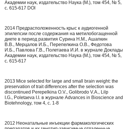
Академии наук, издательство Наука (М.), том 454, № 5,
с. 615-617 DOI
2014 Предрасположенность крыс к аудиогенной
эпилепсии после содержания на метилобогащенной
диете в период развития Сурина Н.М., Ашапкин
В.В., Мерцалов И.Б., Перепелкина О.В., Федотова
И.Б., Павлова Г.В., Полетаева И.И. в журнале Доклады
Академии наук, издательство Наука (М.), том 454, № 5,
с. 615-617
2013 Mice selected for large and small brain weight: the
preservation of trait differences after the selection was
discontinued Perepelkina O.V., Golibrodo V.A., Lilp
I.G., Poletaeva I.I. в журнале Advances in Bioscience and
Biotehnology, том 4, с. 1-8
2012 Неонатальные инъекции фармакологических
препаратов и их генотип-зависимые отдаленные