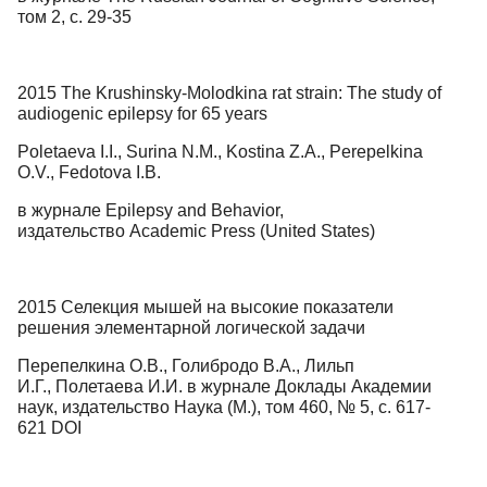
том 2, с. 29-35
2015 The Krushinsky-Molodkina rat strain: The study of
audiogenic epilepsy for 65 years
Poletaeva I.I., Surina N.M., Kostina Z.A., Perepelkina
O.V., Fedotova I.B.
в журнале Epilepsy and Behavior,
издательство Academic Press (United States)
2015 Селекция мышей на высокие показатели
решения элементарной логической задачи
Перепелкина О.В., Голибродо В.А., Лильп
И.Г., Полетаева И.И. в журнале Доклады Академии
наук, издательство Наука (М.), том 460, № 5, с. 617-
621 DOI