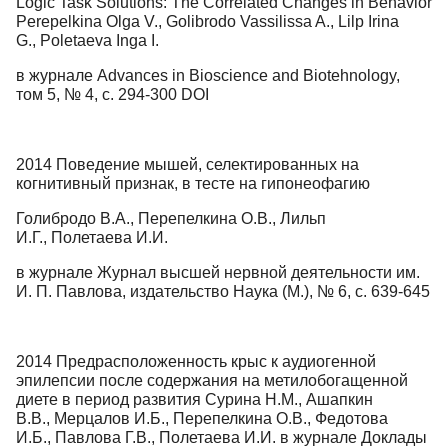
Logic Task Solutions: The Correlated Changes in Behavior
Perepelkina Olga V., Golibrodo Vassilissa A., Lilp Irina
G., Poletaeva Inga I.
в журнале Advances in Bioscience and Biotehnology,
том 5, № 4, с. 294-300 DOI
2014 Поведение мышей, селектированных на
когнитивный признак, в тесте на гипонеофагию
Голибродо В.А., Перепелкина О.В., Лильп
И.Г., Полетаева И.И.
в журнале Журнал высшей нервной деятельности им.
И. П. Павлова, издательство Наука (М.), № 6, с. 639-645
2014 Предрасположенность крыс к аудиогенной
эпилепсии после содержания на метилобогащенной
диете в период развития Сурина Н.М., Ашапкин
В.В., Мерцалов И.Б., Перепелкина О.В., Федотова
И.Б., Павлова Г.В., Полетаева И.И. в журнале Доклады