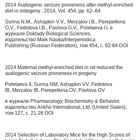
2014 Audiogenic seizure proneness after methyl-enriched
diet in ontogeny , 2014, Vol. 454, pp. 62–64
Surina N.M., Ashapkin V.V., Merzalov I.B., Perepelkina
O.V., Fedotova I.B., Pavlova G.V., Poletaeva I.I. в
журнале Doklady Biological Sciences,
издательство Maik Nauka/Interperiodica
Publishing (Russian Federation), том 454, с. 62-64 DOI
2014 Maternal methyl-enriched diet in rat reduced the
audiogenic seizure proneness in progeny
Poletaeva II, Surina NM, Ashapkin VV, Fedotova
IB, Merzalov IB, Perepelkina OV, Pavlova GV
в журнале Pharmacology, Biochemistry & Behavior,
издательство Ankho International, Ltd. (United States),
том 127, с. 21-26 DOI
2014 Selection of Laboratory Mice for the High Scores of