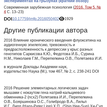
экспериментах на грызунах (краткий обзор)
Современная зарубежная психология (
2016. Том 5. №
4
С. 13–23)
DOI
10.17759/jmfp.2016050402
1929
Другие публикации автора
2016 Влияние хронического введения флуоксетина на
аудиогенную эпилепсию, тревожность и
предрасположенность к депрессии у крыс разных
генотипов Саркисова К.Ю., Федотова И.Б., Сурина
Н.М., Николаев Г.М., Перепелкина О.В., Полетаева И.И.
в журнале Доклады Академии наук,
издательство Наука (М.), том 467, № 2, с. 238-241 DOI
2016 Решение элементарных логических задач
мышами с нокаутом гена натрий-кальциевого
обменника-2 (ncx2) Полетаева И.И., Перепелкина
О.В., Бояршинова О.С., Голибродо В.А., Лильп
И.Г., Липп (Hans-Peter Lipp) Х.П., (Shin Hee-Sup) Хи-Суп