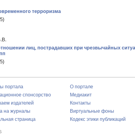
овременного терроризма
5)
.В.
тношении лиц, пострадавших при чрезвычайных ситуа
пп
5)
ы портала
О портале
ционное спонсорство
Медиакит
аем издателей
Контакты
а на журналы
Виртуальные фоны
льная страница
Кодекс этики публикаций
6