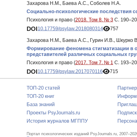
Захарова Н.М., Баева А.С., Соболев Н.А.
Социально-психологические последствия с
Психология и право (
2018. Том 8. № 3
С. 190–20
DOI
10.17759/psylaw.2018080314
757
Захарова Н.М., Баева А.С., Гурин И.В., Шкурко В
Формирование феномена стигматизации в о
представителей различных социальных гру
Психология и право (
2017. Том 7. № 1
С. 193–20
DOI
10.17759/psylaw.2017070116
715
ТОП-20 статей
Партнер
ТОП-20 книг
Информа
База знаний
Приглаш
Проекты PsyJournals.ru
Подписк
История журналов МГППУ
Персона
Портал психологических изданий PsyJournals.ru, 2007–202