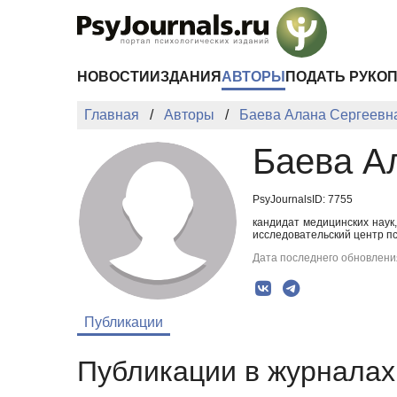
Перейти к основному содержанию
НОВОСТИ
ИЗДАНИЯ
АВТОРЫ
ПОДАТЬ РУКО
Главная
Авторы
Баева Алана Сергеевн
Баева А
PsyJournalsID: 7755
кандидат медицинских нау
исследовательский центр пс
Дата последнего обновления
Публикации
Публикации в журналах 