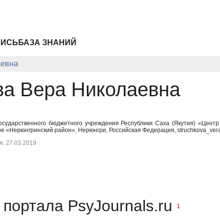
ПИСЬ
БАЗА ЗНАНИЙ
аевна
ва Вера Николаевна
Государственного бюджетного учреждения Республики Саха (Якутия) «Цент
 «Нерюнгринский район», Нерюнгри, Российская Федерация, struchkova_vera
: 27.03.2019
портала PsyJournals.ru
1