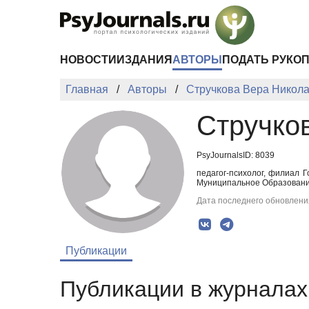
Перейти к основному содержанию
НОВОСТИ
ИЗДАНИЯ
АВТОРЫ
ПОДАТЬ РУКО
Главная
Авторы
Стручкова Вера Никол
Стручко
PsyJournalsID: 8039
педагог-психолог, филиал 
Муниципальное Образование
Дата последнего обновления
Публикации
Публикации в журналах 