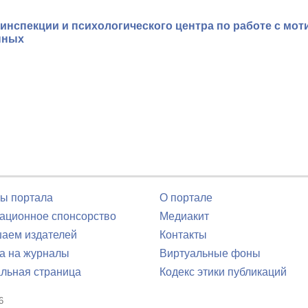
нспекции и психологического центра по работе с мот
нных
ы портала
О портале
ционное спонсорство
Медиакит
аем издателей
Контакты
а на журналы
Виртуальные фоны
льная страница
Кодекс этики публикаций
6