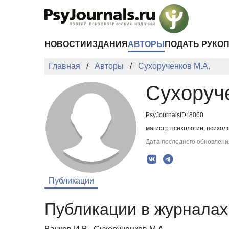
Перейти к основному содержанию
НОВОСТИ
ИЗДАНИЯ
АВТОРЫ
ПОДАТЬ РУКО
Главная
Авторы
Сухорученков М.А.
Сухоруч
PsyJournalsID: 8060
магистр психологии, психол
Дата последнего обновления
Публикации
Публикации в журналах 