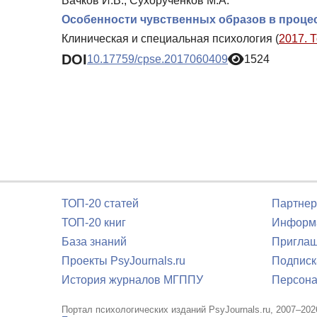
Вачков И.В., Сухорученков М.А.
Особенности чувственных образов в проце
Клиническая и специальная психология (
2017. 
DOI
10.17759/cpse.2017060409
1524
ТОП-20 статей
Партнер
ТОП-20 книг
Информа
База знаний
Приглаш
Проекты PsyJournals.ru
Подписк
История журналов МГППУ
Персона
Портал психологических изданий PsyJournals.ru, 2007–202