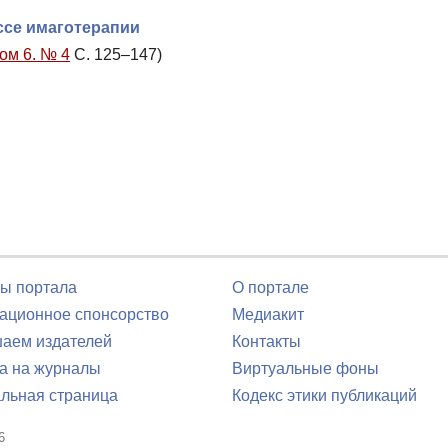
ссе имаготерапии
Том 6. № 4
С. 125–147)
ы портала
О портале
ционное спонсорство
Медиакит
аем издателей
Контакты
а на журналы
Виртуальные фоны
льная страница
Кодекс этики публикаций
6