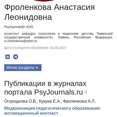
Фроленкова Анастасия
Леонидовна
PsyJournalsID: 8341
ассистент кафедры психологии и педагогики детства, Тюменский
государственный университет, Тюмень, Российская Федерация,
a.l.frolenkova@utmn.ru
Дата последнего обновления: 30.08.2023
Меню раздела
Публикации
Публикации в журналах
портала PsyJournals.ru
1
Огороднова О.В., Кукуев Е.А., Фроленкова А.Л.
Модернизация педагогического образования:
мотивационный контекст