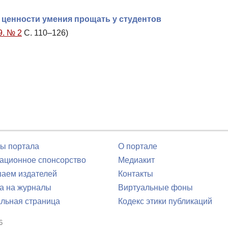
 ценности умения прощать у студентов
9. № 2
С. 110–126)
ы портала
О портале
ционное спонсорство
Медиакит
аем издателей
Контакты
а на журналы
Виртуальные фоны
льная страница
Кодекс этики публикаций
6