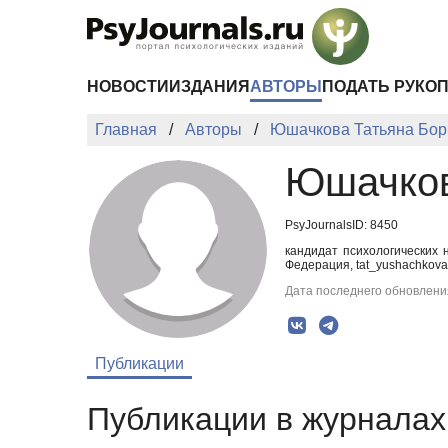
Перейти к основному содержанию
НОВОСТИ
ИЗДАНИЯ
АВТОРЫ
ПОДАТЬ РУКО
Главная
Авторы
Юшачкова Татьяна Бор
Юшачков
PsyJournalsID: 8450
кандидат психологических 
Федерация, tat_yushachkova
Дата последнего обновления
Публикации
Публикации в журналах 