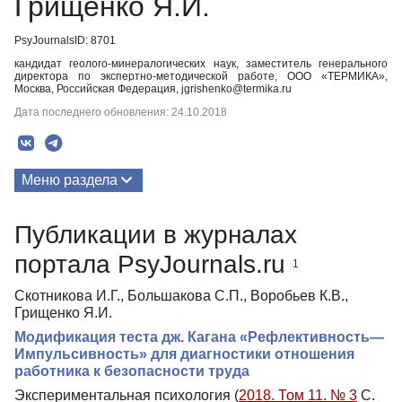
Грищенко Я.И.
PsyJournalsID: 8701
кандидат геолого-минералогических наук, заместитель генерального
директора по экспертно-методической работе, ООО «ТЕРМИКА»,
Москва, Российская Федерация, jgrishenko@termika.ru
Дата последнего обновления: 24.10.2018
Меню раздела
Публикации
Публикации в журналах
портала PsyJournals.ru
1
Скотникова И.Г., Большакова С.П., Воробьев К.В.,
Грищенко Я.И.
Модификация теста дж. Кагана «Рефлективность—
Импульсивность» для диагностики отношения
работника к безопасности труда
Экспериментальная психология (
2018. Том 11. № 3
С.