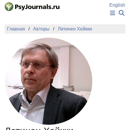
Перейти к основному содержанию
English
НОВОСТИ
Главная
Авторы
Летинен Хейкки
ИЗДАНИЯ
АВТОРЫ
ПОДАТЬ РУКОПИСЬ
БАЗА ЗНАНИЙ
КЛЮЧЕВЫЕ СЛОВА
Регистрация
Вход