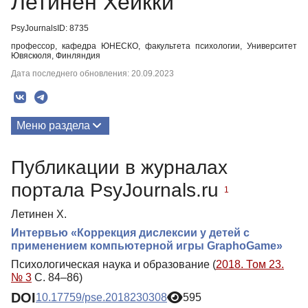
Летинен Хейкки
PsyJournalsID: 8735
профессор, кафедра ЮНЕСКО, факультета психологии, Университет
Ювяскюля, Финляндия
Дата последнего обновления: 20.09.2023
Меню раздела
Публикации
Публикации в журналах
портала PsyJournals.ru
1
Летинен Х.
Интервью «Коррекция дислексии у детей с
применением компьютерной игры GraphoGame»
Психологическая наука и образование (
2018. Том 23.
№ 3
С. 84–86)
DOI
10.17759/pse.2018230308
595