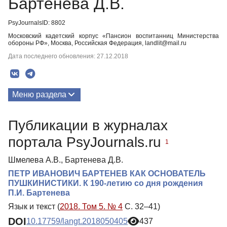
Бартенева Д.В.
PsyJournalsID: 8802
Московский кадетский корпус «Пансион воспитанниц Министерства
обороны РФ», Москва, Российская Федерация, landlit@mail.ru
Дата последнего обновления: 27.12.2018
Меню раздела
Публикации
Публикации в журналах
портала PsyJournals.ru
1
Шмелева А.В., Бартенева Д.В.
ПЕТР ИВАНОВИЧ БАРТЕНЕВ КАК ОСНОВАТЕЛЬ
ПУШКИНИСТИКИ. К 190-летию со дня рождения
П.И. Бартенева
Язык и текст (
2018. Том 5. № 4
С. 32–41)
DOI
10.17759/langt.2018050405
437