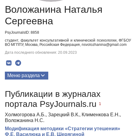
Воложанина Наталья
Сергеевна
PsyJournalsID: 8858
студент, факультет консультативной и клинической психологии, ФГБОУ
ВО МГППУ, Москва, Российская Федерация, nsvolozhanina@gmail.com
Дата последнего обновления: 20.09.2023
Меню раздела
Публикации
Публикации в журналах
портала PsyJournals.ru
1
Холмогорова А.Б., Зарецкий В.К., Клименкова Е.Н.,
Воложанина Н.С.
Модификация методики «Стратегии утешения»
Ф.Е. Василюка и Е.В. Шерягиной