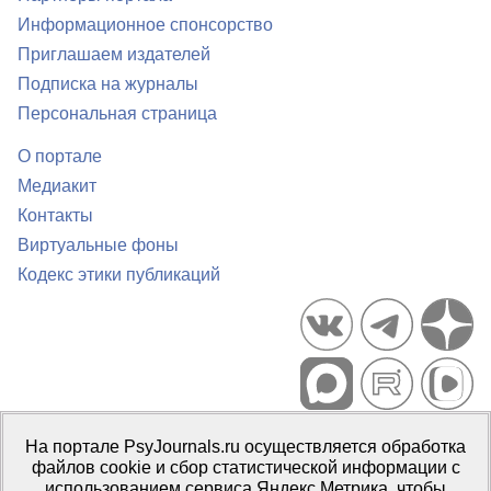
Информационное спонсорство
Приглашаем издателей
Подписка на журналы
Персональная страница
О портале
Медиакит
Контакты
Виртуальные фоны
Кодекс этики публикаций
Портал психологических изданий PsyJournals.ru, 2007–2026
На портале PsyJournals.ru осуществляется обработка
Правила использования материалов
файлов cookie и сбор статистической информации с
Свидетельство регистрации СМИ
Эл № ФС77-66447 от 14 июля
использованием сервиса Яндекс.Метрика, чтобы