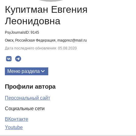
Купитман Евгения
Леонидовна
PsyJournalsID: 9145
Омск, Российская Федерация, magprez@mail.ru
Дата последнего обновления: 05.08.2020
Меню раздела
Публикации
Профили автора
Биография
Персональный сайт
Социальные сети
ВКонтакте
Youtube