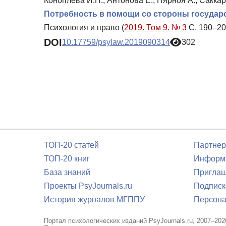
Коноплева И.Н., Антонова Е., Пярноя А., Саккар
Потребность в помощи со стороны государ
Психология и право (
2019. Том 9. № 3
С. 190–20
DOI
10.17759/psylaw.2019090314
302
ТОП-20 статей
Партнер
ТОП-20 книг
Информа
База знаний
Приглаш
Проекты PsyJournals.ru
Подписк
История журналов МГППУ
Персона
Портал психологических изданий PsyJournals.ru, 2007–202