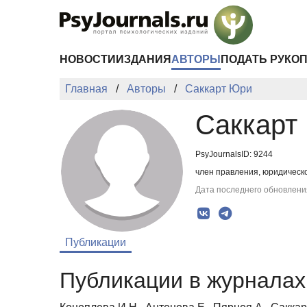
Перейти к основному содержанию
НОВОСТИ
ИЗДАНИЯ
АВТОРЫ
ПОДАТЬ РУКО
Главная
Авторы
Саккарт Юри
Саккарт
PsyJournalsID: 9244
член правления, юридическог
Дата последнего обновления
Публикации
Публикации в журналах 