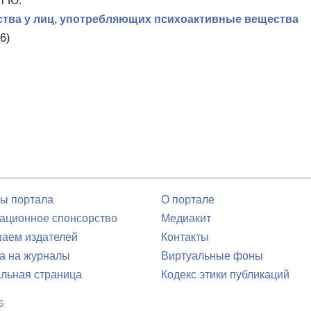
т Ю.
ства у лиц, употребляющих психоактивные вещества
6)
ы портала
О портале
ционное спонсорство
Медиакит
аем издателей
Контакты
а на журналы
Виртуальные фоны
льная страница
Кодекс этики публикаций
6