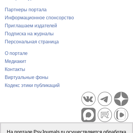
Партнеры портала
Информационное спонсорство
Приглашаем издателей
Подписка на журналы
Персональная страница
О портале
Медиакит
Контакты
Виртуальные фоны
Кодекс этики публикаций
Портал психологических изданий PsyJournals.ru, 2007–2026
На портале PsyJournals.ru осуществляется обработка