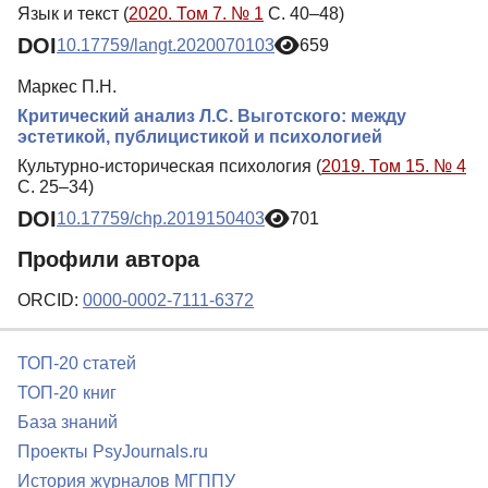
Язык и текст (
2020. Том 7. № 1
С. 40–48)
DOI
10.17759/langt.2020070103
659
Маркес П.Н.
Критический анализ Л.С. Выготского: между
эстетикой, публицистикой и психологией
Культурно-историческая психология (
2019. Том 15. № 4
С. 25–34)
DOI
10.17759/chp.2019150403
701
Профили автора
ORCID:
0000-0002-7111-6372
ТОП-20 статей
ТОП-20 книг
База знаний
Проекты PsyJournals.ru
История журналов МГППУ