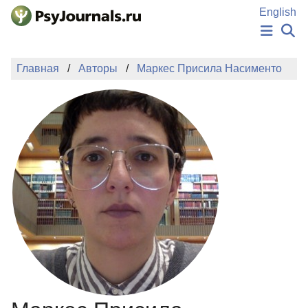
Перейти к основному содержанию
English
НОВОСТИ
Главная
Авторы
Маркес Присила Насименто
ИЗДАНИЯ
АВТОРЫ
ПОДАТЬ РУКОПИСЬ
БАЗА ЗНАНИЙ
КЛЮЧЕВЫЕ СЛОВА
Регистрация
Вход