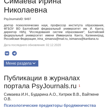
Симаева Ирина
Николаевна
PsyJournalsID: 9497
доктор психологических наук, профессор института образования,
ФГБОУ ВО Балтийский федеральный университет им. И. Канта;
директор НИЦ "Исследования систем образования", Балтийский
федеральный университет имени Иммануила Канта, Калининград,
Российская Федерация, irina_simaeva@mail.ru, isimaeva@kantiana.ru
Дата последнего обновления: 02.12.2020
Меню раздела
Публикации
Публикации в журналах
Биография
портала PsyJournals.ru
1
Симаева И.Н., Бударина А.О., Хитрюк В.В., Вайткене
О.В.
Психологические предикторы бродяжничества