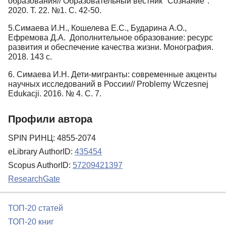
образования// Образовательный вестник "Сознание".
2020. Т. 22. №1. С. 42-50.
5.Симаева И.Н., Кошелева Е.С., Бударина А.О.,
Ефремова Д.А. Дополнительное образование: ресурс
развития и обеспечение качества жизни. Монография.
2018. 143 с.
6. Симаева И.Н. Дети-мигранты: современные акценты
научных исследований в России// Problemy Wczesnej
Edukacji. 2016. № 4. С. 7.
Профили автора
SPIN РИНЦ: 4855-2074
eLibrary AuthorID:
435454
Scopus AuthorID:
57209421397
ResearchGate
ТОП-20 статей
ТОП-20 книг