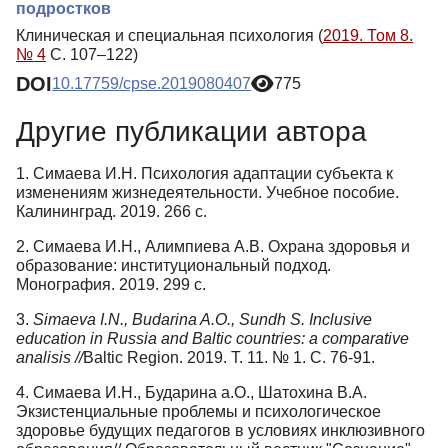
подростков
Клиническая и специальная психология (
2019. Том 8.
№ 4
С. 107–122)
DOI
10.17759/cpse.2019080407
775
Другие публикации автора
1. Симаева И.Н. Психология адаптации субъекта к
изменениям жизнедеятельности. Учебное пособие.
Калининград. 2019. 266 с.
2. Симаева И.Н., Алимпиева А.В. Охрана здоровья и
образование: институциональный подход.
Монография. 2019. 299 с.
3.
Simaeva I.N., Budarina A.O., Sundh S. Inclusive
education in Russia and Baltic countries: a comparative
analisis //
Baltic Region. 2019. Т. 11. № 1. С. 76-91.
4. Симаева И.Н., Бударина а.О., Шатохина В.А.
Экзистенциальные проблемы и психологическое
здоровье будущих педагогов в условиях инклюзивного