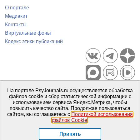
О портале
Медиакит
Контакты
Виртуальные фоны
Кодекс этики публикаций
Портал психологических изданий PsyJournals.ru, 2007–2026
На портале PsyJournals.ru осуществляется обработка
Правила использования материалов
файлов cookie и сбор статистической информации с
Свидетельство регистрации СМИ
Эл № ФС77-66447 от 14 июля
использованием сервиса Яндекс.Метрика, чтобы
2016 г.
повысить качество сайта. Продолжая пользоваться
сайтом, вы соглашаетесь с
Политикой использования
Издатель:
ФГБОУ ВО МГППУ
файлов Cookie
.
Репозиторий открытого доступа
Принять