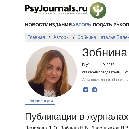
Перейти к основному содержанию
НОВОСТИ
ИЗДАНИЯ
АВТОРЫ
ПОДАТЬ РУКО
Главная
Авторы
Зобнина Наталья Вале
Зобнина
PsyJournalsID: 9672
стажер-исследователь, ГБУ 
Дата последнего обновления
Публикации
Публикации в журналах 
Демидова Л.Ю., Зобнина Н.В., Дворянчиков Н.В.