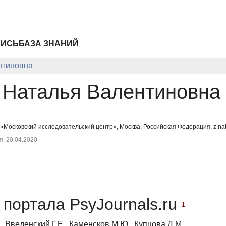
ПИСЬ
БАЗА ЗНАНИЙ
нтиновна
 Наталья Валентиновна
«Московский исследовательский центр», Москва, Российская Федерация, z.na
: 20.04.2020
портала PsyJournals.ru
1
, Введенский Г.Е., Каменсков М.Ю., Купцова Д.М.