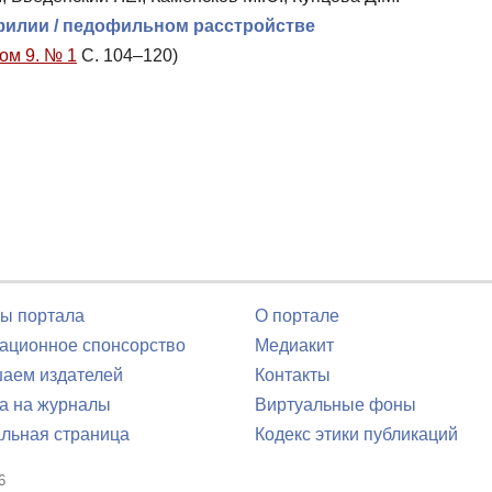
филии / педофильном расстройстве
Том 9. № 1
С. 104–120)
ы портала
О портале
ционное спонсорство
Медиакит
аем издателей
Контакты
а на журналы
Виртуальные фоны
льная страница
Кодекс этики публикаций
6