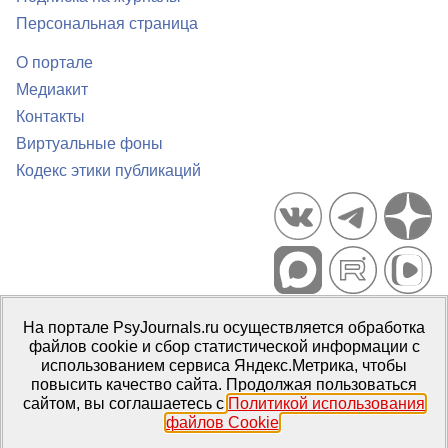
Персональная страница
О портале
Медиакит
Контакты
Виртуальные фоны
Кодекс этики публикаций
Портал психологических изданий PsyJournals.ru, 2007–2026
На портале PsyJournals.ru осуществляется обработка
Правила использования материалов
файлов cookie и сбор статистической информации с
Свидетельство регистрации СМИ
Эл № ФС77-66447 от 14 июля
использованием сервиса Яндекс.Метрика, чтобы
2016 г.
повысить качество сайта. Продолжая пользоваться
сайтом, вы соглашаетесь с
Политикой использования
Издатель:
ФГБОУ ВО МГППУ
файлов Cookie
.
Репозиторий открытого доступа