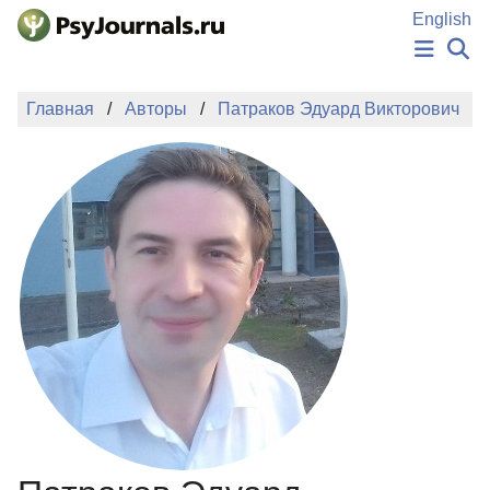
Перейти к основному содержанию
English
НОВОСТИ
Главная
Авторы
Патраков Эдуард Викторович
ИЗДАНИЯ
АВТОРЫ
ПОДАТЬ РУКОПИСЬ
БАЗА ЗНАНИЙ
КЛЮЧЕВЫЕ СЛОВА
Регистрация
Вход