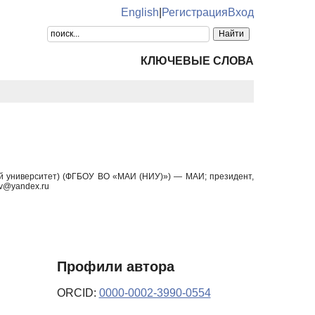
English
|
Регистрация
Вход
КЛЮЧЕВЫЕ СЛОВА
ий университет) (ФГБОУ ВО «МАИ (НИУ)») — МАИ; президент,
.v@yandex.ru
Профили автора
ORCID:
0000-0002-3990-0554