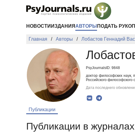
Перейти к основному содержанию
НОВОСТИ
ИЗДАНИЯ
АВТОРЫ
ПОДАТЬ РУКО
Главная
Авторы
Лобастов Геннадий Ва
Лобасто
PsyJournalsID: 9848
доктор философских наук, 
Российского философского о
Дата последнего обновления
Публикации
Публикации в журналах 