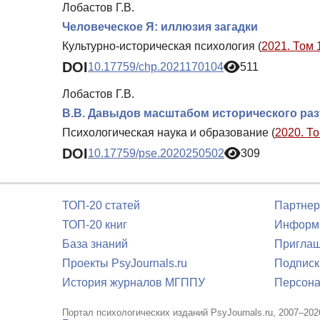
Лобастов Г.В.
Человеческое Я: иллюзия загадки
Культурно-историческая психология (
2021. Том 
DOI
10.17759/chp.2021170104
511
Лобастов Г.В.
В.В. Давыдов масштабом исторического ра
Психологическая наука и образование (
2020. То
DOI
10.17759/pse.2020250502
309
ТОП-20 статей
Партнер
ТОП-20 книг
Информа
База знаний
Приглаш
Проекты PsyJournals.ru
Подписк
История журналов МГППУ
Персона
Портал психологических изданий PsyJournals.ru, 2007–202