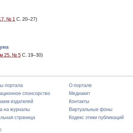
17. № 1
С. 20–27)
зума
м 25. № 5
С. 19–30)
ы портала
О портале
ционное спонсорство
Медиакит
аем издателей
Контакты
а на журналы
Виртуальные фоны
льная страница
Кодекс этики публикаций
6