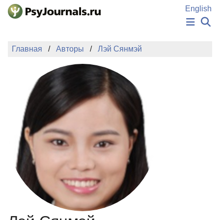
Перейти к основному содержанию
English
НОВОСТИ
Главная
Авторы
Лэй Сянмэй
ИЗДАНИЯ
АВТОРЫ
ПОДАТЬ РУКОПИСЬ
БАЗА ЗНАНИЙ
КЛЮЧЕВЫЕ СЛОВА
Регистрация
Вход