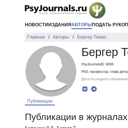
Перейти к основному содержанию
НОВОСТИ
ИЗДАНИЯ
АВТОРЫ
ПОДАТЬ РУКО
Главная
Авторы
Бергер Томас
Бергер 
PsyJournalsID: 9896
PhD, профессор, глава депа
Дата последнего обновления
Публикации
Публикации в журналах 