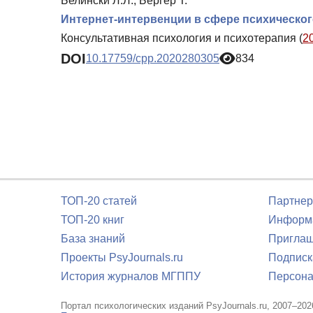
Белински Л.Л., Бергер Т.
Интернет-интервенции в сфере психическог
Консультативная психология и психотерапия (
2
DOI
10.17759/cpp.2020280305
834
ТОП-20 статей
Партнер
ТОП-20 книг
Информа
База знаний
Приглаш
Проекты PsyJournals.ru
Подписк
История журналов МГППУ
Персона
Портал психологических изданий PsyJournals.ru, 2007–202