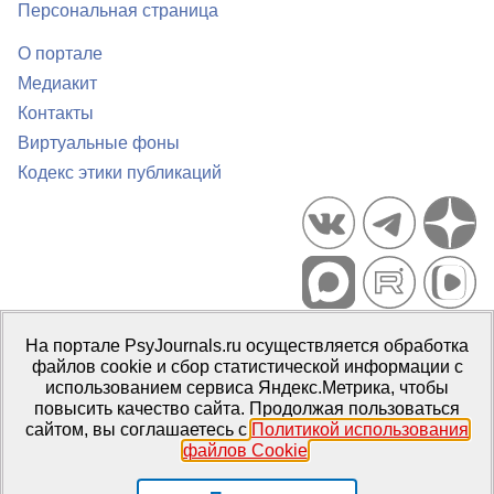
Персональная страница
О портале
Медиакит
Контакты
Виртуальные фоны
Кодекс этики публикаций
Портал психологических изданий PsyJournals.ru, 2007–2026
На портале PsyJournals.ru осуществляется обработка
Правила использования материалов
файлов cookie и сбор статистической информации с
Свидетельство регистрации СМИ
Эл № ФС77-66447 от 14 июля
использованием сервиса Яндекс.Метрика, чтобы
2016 г.
повысить качество сайта. Продолжая пользоваться
сайтом, вы соглашаетесь с
Политикой использования
Издатель:
ФГБОУ ВО МГППУ
файлов Cookie
.
Репозиторий открытого доступа