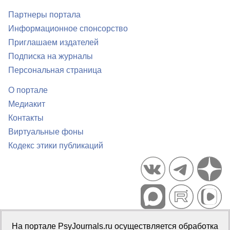
Партнеры портала
Информационное спонсорство
Приглашаем издателей
Подписка на журналы
Персональная страница
О портале
Медиакит
Контакты
Виртуальные фоны
Кодекс этики публикаций
Портал психологических изданий PsyJournals.ru, 2007–2026
На портале PsyJournals.ru осуществляется обработка