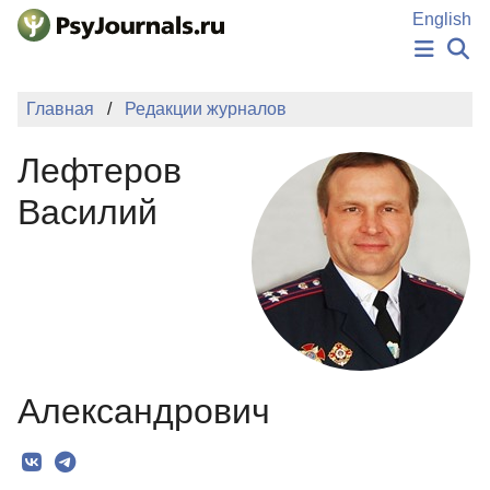
Перейти к основному содержанию
English
НОВОСТИ
Главная
Редакции журналов
ИЗДАНИЯ
АВТОРЫ
Лефтеров
ПОДАТЬ РУКОПИСЬ
БАЗА ЗНАНИЙ
Василий
КЛЮЧЕВЫЕ СЛОВА
Регистрация
Вход
Александрович