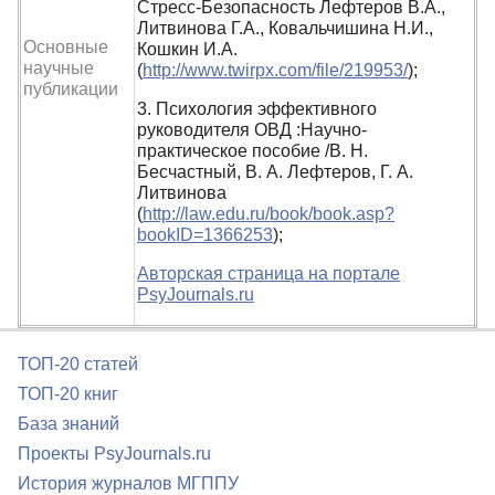
Стресс-Безопасность Лефтеров В.А.,
Литвинова Г.А., Ковальчишина Н.И.,
Основные
Кошкин И.А.
научные
(
http://www.twirpx.com/file/219953/
);
публикации
3. Психология эффективного
руководителя ОВД :Научно-
практическое пособие /В. Н.
Бесчастный, В. А. Лефтеров, Г. А.
Литвинова
(
http://law.edu.ru/book/book.asp?
bookID=1366253
);
Авторская страница на портале
PsyJournals.ru
ТОП-20 статей
ТОП-20 книг
База знаний
Проекты PsyJournals.ru
История журналов МГППУ