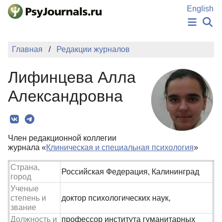
Перейти к основному содержанию
English
НОВОСТИ
Главная
Редакции журналов
ИЗДАНИЯ
АВТОРЫ
Лифинцева Алла
ПОДАТЬ РУКОПИСЬ
БАЗА ЗНАНИЙ
Александровна
КЛЮЧЕВЫЕ СЛОВА
Регистрация
Вход
Член редакционной коллегии
журнала «
Клиническая и специальная психология
»
Страна,
Российская Федерация, Калининград
город
Ученые
степень и
доктор психологических наук,
звание
Должность и
профессор института гуманитарных