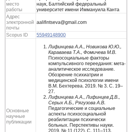
место
наук, Балтийский федеральный
работы
университет имени Иммануила Канта
Адрес
электронной
aalifintseva@gmail.com
почты
Scopus ID
55949148900
Лифинцева А.А., Новикова Ю.Ю.,
Караваева Т.А., Фомичева М.В.
Психосоциальные факторы
компульсивного переедания: мета-
аналитическое исследование.
Обозрение психиатрии и
медицинской психологии имени
В.М. Бехтерева. 2019. № 3. С. 19–
27.
Лифинцева А.А., Лифинцев Д.В.,
Серых А.Б., Рягузова А.В.
Педагогические и социальные
Основные
аспекты психосоциальной
научные
реабилитации психически
публикации
больных. Перспективы науки.
2019. № 11 (122). С. 111–113.