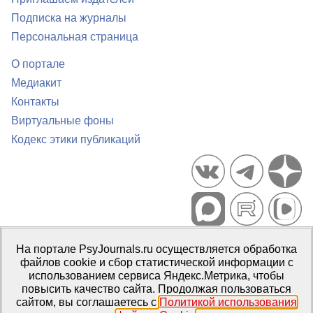
Подписка на журналы
Персональная страница
О портале
Медиакит
Контакты
Виртуальные фоны
Кодекс этики публикаций
Портал психологических изданий PsyJournals.ru, 2007–2026
На портале PsyJournals.ru осуществляется обработка
Правила использования материалов
файлов cookie и сбор статистической информации с
Свидетельство регистрации СМИ
Эл № ФС77-66447 от 14 июля
использованием сервиса Яндекс.Метрика, чтобы
2016 г.
повысить качество сайта. Продолжая пользоваться
сайтом, вы соглашаетесь с
Политикой использования
Издатель:
ФГБОУ ВО МГППУ