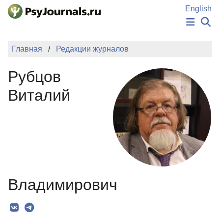
Перейти к основному содержанию
English
НОВОСТИ
Главная
Редакции журналов
ИЗДАНИЯ
АВТОРЫ
Рубцов
ПОДАТЬ РУКОПИСЬ
БАЗА ЗНАНИЙ
Виталий
КЛЮЧЕВЫЕ СЛОВА
Регистрация
Вход
Владимирович